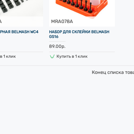
A
MRA078A
РНАЯ BELMASH WC4
НАБОР ДЛЯ СКЛЕЙКИ BELMASH
GS16
89.00р.
в 1 клик
Купить в 1 клик
Конец списка тов