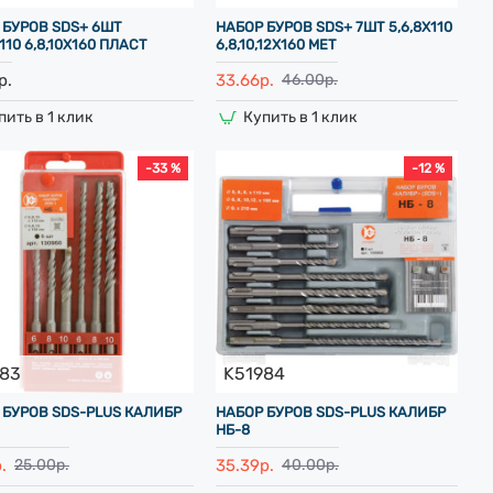
 БУРОВ SDS+ 6ШТ
НАБОР БУРОВ SDS+ 7ШТ 5,6,8Х110
Х110 6,8,10Х160 ПЛАСТ
6,8,10,12Х160 МЕТ
р.
33.66р.
46.00р.
пить в 1 клик
Купить в 1 клик
-33 %
-12 %
983
K51984
 БУРОВ SDS-PLUS КАЛИБР
НАБОР БУРОВ SDS-PLUS КАЛИБР
НБ-8
.
35.39р.
25.00р.
40.00р.