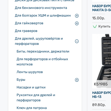
Диски для дисковых пил и станков
НАБОР БУРО
Для бензинового инструмента
MAKITA D-5
Для болгарок УШМ и шлифмашин
15.00р.
Для гайковертов
Купить 
Для граверов
Для дрелей, шуруповёртов и
перфораторов
Биты, переходники, держатели
Для перфораторов и отбойных
молотков
Ленты шурупов
Буры
K51985
Насадки и щетки
НАБОР БУР
Рукоятки для дрелей и
НБ-13
перфараторов
89.80р.
Ключ для патрона