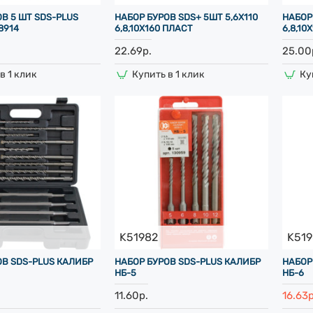
В 5 ШТ SDS-PLUS
НАБОР БУРОВ SDS+ 5ШТ 5,6Х110
НАБОР
8914
6,8,10Х160 ПЛАСТ
6,8,10
22.69р.
25.00
в 1 клик
Купить в 1 клик
Ку
K51982
K51
ОВ SDS-PLUS КАЛИБР
НАБОР БУРОВ SDS-PLUS КАЛИБР
НАБОР
НБ-5
НБ-6
11.60р.
16.63р