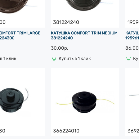
00
381224240
1959
OMFORT TRIM LARGE
КАТУШКА COMFORT TRIM MEDIUM
КАТУШ
2224300
381224240
195961
30.00р.
86.00
в 1 клик
Купить в 1 клик
Ку
30
366224010
3692