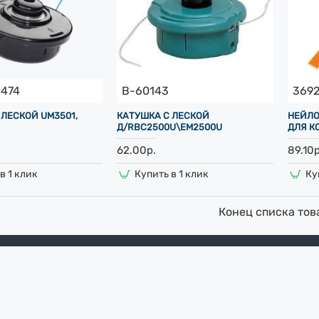
474
B-60143
369
 ЛЕСКОЙ UM3501,
КАТУШКА С ЛЕСКОЙ
НЕЙЛО
Д/RBC2500U\EM2500U
ДЛЯ К
62.00р.
89.10р
в 1 клик
Купить в 1 клик
Ку
Конец списка тов
Набор свёрл винтовых Энкор для дерева 8 шт (10-24х460 мм) в коробке
222.46р.
1074.00р.