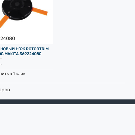
224080
НОВЫЙ НОЖ ROTORTRIM
ОС MAKITA 369224080
.
пить в 1 клик
аров
Аккумуляторная цепная пила Makita DUC353Z
Аккумуляторная газонокосилка Makita DLM380PM2
690.00р.