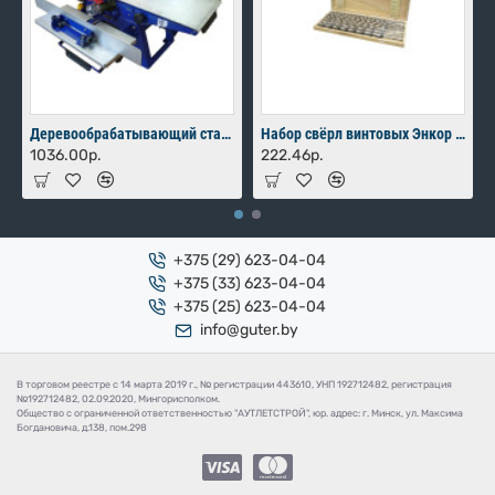
Деревообрабатывающий станок Мастер-Практик 2000
Набор свёрл винтовых Энкор для дерева 8 шт (10-24х460 мм) в коробке
1036.00р.
222.46р.
+375 (29) 623-04-04
+375 (33) 623-04-04
+375 (25) 623-04-04
info@guter.by
В торговом реестре с 14 марта 2019 г., № регистрации 443610, УНП 192712482, регистрация
№192712482, 02.09.2020, Мингорисполком.
Общество с ограниченной ответственностью "АУТЛЕТСТРОЙ", юр. адрес: г. Минск, ул. Максима
Богдановича, д.138, пом.298