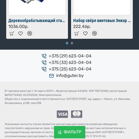
Деревообрабатывающий станок Мастер-Практик 2000
Набор свёрл винтовых Энкор для дерева 8 шт (10-24х460 мм) в коробке
1036.00р.
222.46р.
+375 (29) 623-04-04
+375 (33) 623-04-04
+375 (25) 623-04-04
info@guter.by
В торговом реестре с 14 марта 2019 г., № регистрации 443610, УНП 192712482, регистрация
№192712482, 02.09.2020, Мингорисполком.
Общество с ограниченной ответственностью "АУТЛЕТСТРОЙ", юр. адрес: г. Минск, ул. Максима
Богдановича, д.138, пом.298
Указанные контакты также являются контактами для связи по вопросам обращения
покупателей о нарушении их прав. Номер телефона работников местных исполнительных и
ФИЛЬТР
распорядительных органов по месту государственной регистрации ООО «АУТЛЕТСТРОЙ»,
уполномоченных рассматривать обращения покупателей: +375 17 374 01 46